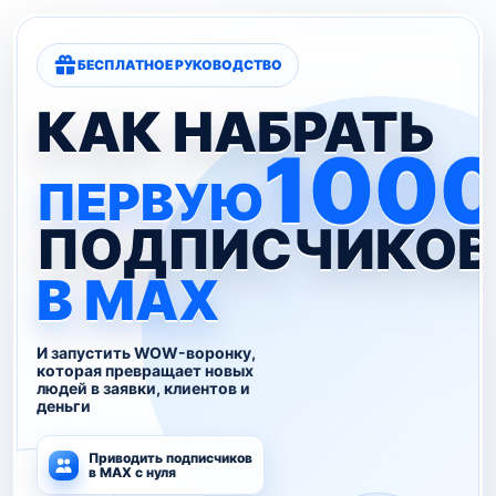
БЕСПЛАТНОЕ РУКОВОДСТВО
КАК НАБРАТЬ
100
ПЕРВУЮ
ПОДПИСЧИКОВ
В MAX
И запустить WOW-воронку,
которая превращает новых
людей в заявки, клиентов и
деньги
Приводить подписчиков
в MAX с нуля